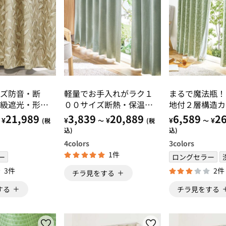
ズ防音・断
軽量でお手入れがラク１
まるで魔法瓶！
級遮光・形状
００サイズ断熱・保温・
地付２層構造カ
テン リーフ
遮光１００％カーテン
ット
21,989
3,839
20,889
6,589
26
¥
¥
¥
¥
¥
(税
～
(税
～
リーフブルー
込)
込)
4
colors
3
colors
1件
ー
ロングセラー
3件
2件
チラ見をする
する
チラ見をする