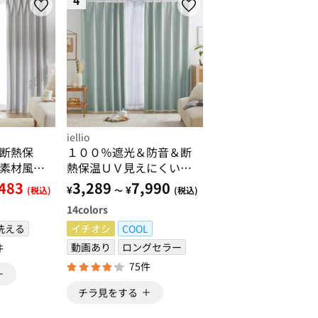
4
iellio
断熱保
１００％遮光＆防音＆断
素材風カ
熱保温ＵＶ見えにくいレ
ース付カーテンセット＜
,483
3,289
7,990
¥
¥
(税込)
～
(税込)
４枚組・遮光１級・無
14
colors
地・洗える・形状記憶＞
洗える
イチオシ
COOL
動画あり
ロングセラー
件
75件
チラ見をする