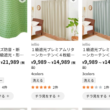
iellio
iellio
ズ防音・断
１級遮光プレミアムリタ
１級遮光プレミ
級遮光・形状
ーンカーテン＜４枚組・
ーンカーテン＜
テン グリー
遮光１級・無地・洗え
遮光１級・無地
21,989
9,989
14,989
9,989
14
¥
¥
¥
¥
¥
(税
～
(税
～
リーン
る・形状記憶加工・新生
る・形状記憶加
込)
込)
活・イージーオーダー＞
活・イージーオ
4
colors
3
colors
ー
洗える
洗える
4件
2件
1件
する
チラ見をする
チラ見をする