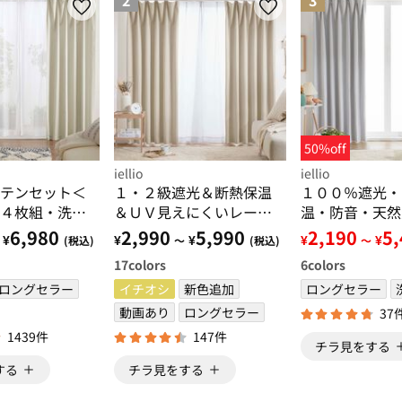
2
3
50%off
iellio
iellio
テンセット＜
１・２級遮光＆断熱保温
１００％遮光・
４枚組・洗え
＆ＵＶ見えにくいレース
温・防音・天然
イズ・無地＞
付カーテンセット＜４枚
ーテン
6,980
2,990
5,990
2,190
5
¥
¥
¥
¥
¥
(税込)
～
(税込)
～
組・遮光１級・洗える・
17
colors
6
colors
無地＞
ロングセラー
イチオシ
新色追加
ロングセラー
動画あり
ロングセラー
37
1439件
147件
チラ見をする
する
チラ見をする