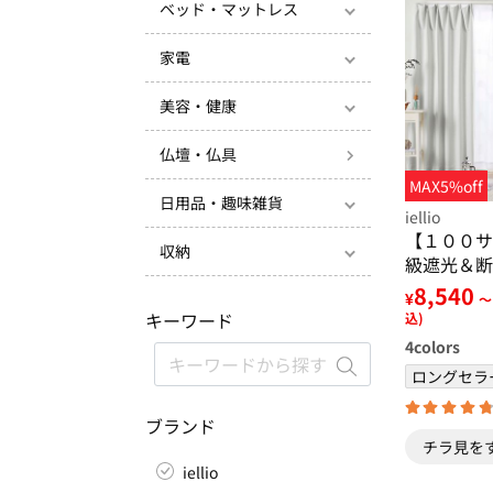
ベッド・マットレス
家電
美容・健康
仏壇・仏具
MAX5%off
日用品・趣味雑貨
iellio
【１００サ
収納
級遮光＆断
見えにくい
8,540
¥
～
テンセット
キーワード
込)
ーダー・無
4
colors
ホワイト＞
ロングセラ
ブランド
チラ見を
iellio