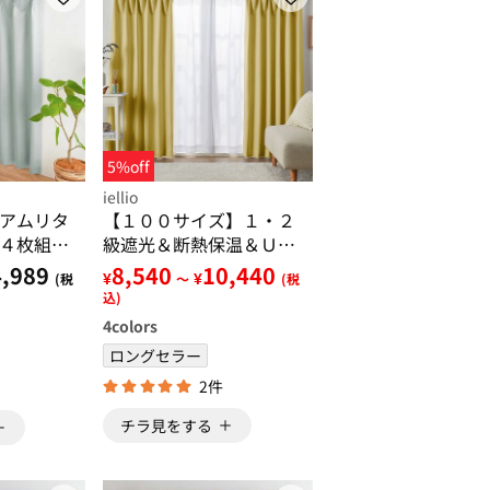
5%off
iellio
アムリタ
【１００サイズ】１・２
４枚組・
級遮光＆断熱保温＆ＵＶ
・洗え
見えにくいレース付カー
,989
8,540
10,440
¥
¥
(税
～
(税
工・新生
テンセット＜イージーオ
込)
ーダー＞
ーダー・無地・新生活・
4
colors
イエロー＞
ロングセラー
2件
チラ見をする