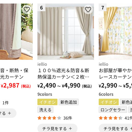
6
7
iellio
iellio
音・断熱・保
１００％遮光＆防音＆断
お部屋が華やか
光カーテン
熱保温カーテン＜２枚
レースカーテン
組・１００％遮光（１級
４枚組・洗える
2,987
2,490
4,990
2,990
5,
¥
¥
¥
¥
¥
(税込)
～
(税込)
～
遮光）・洗える・無地・
光・新生活・一
9
colors
6
colors
形状記憶加工・新生活・
し・引っ越し・
コスパ＞
イチオシ
新色追加
＞
イチオシ
新色
1件
洗える
ロングセラー
する
36件
41
チラ見をする
チラ見をする