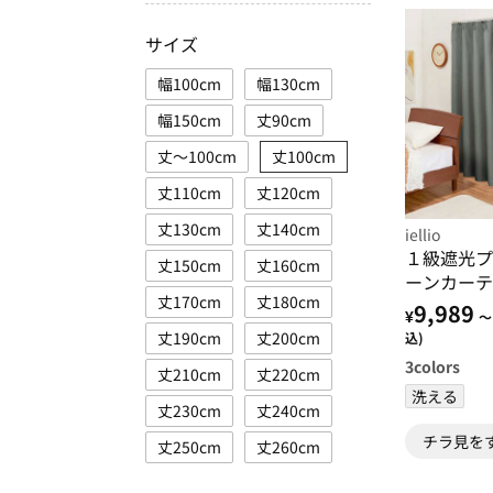
サイズ
幅100cm
幅130cm
幅150cm
丈90cm
丈～100cm
丈100cm
丈110cm
丈120cm
丈130cm
丈140cm
iellio
１級遮光プ
丈150cm
丈160cm
ーンカーテ
丈170cm
丈180cm
遮光１級・
9,989
¥
～
る・形状記
丈190cm
丈200cm
込)
活・イージ
3
colors
丈210cm
丈220cm
洗える
丈230cm
丈240cm
チラ見を
丈250cm
丈260cm