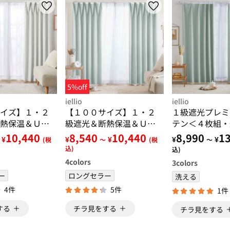
5%off
iellio
iellio
イズ】１・２
【１００サイズ】１・２
１級遮光プレミ
熱保温＆ＵＶ
級遮光＆断熱保温＆ＵＶ
テン＜４枚組・
レース付カー
見えにくいレース付カー
級・無地・洗え
10,440
8,540
10,440
8,990
13
¥
¥
¥
¥
¥
(税
～
(税
～
＜イージーオ
テンセット＜イージーオ
記憶加工・新生
込)
込)
地・新生活・
ーダー・無地・新生活・
ジーオーダー＞
4
colors
3
colors
グレー＞
ー
ロングセラー
洗える
4件
5件
1件
する
チラ見をする
チラ見をする