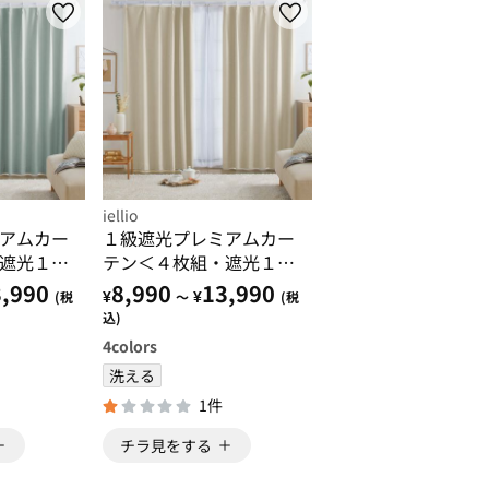
iellio
アムカー
１級遮光プレミアムカー
遮光１
テン＜４枚組・遮光１
る・形状
級・無地・洗える・形状
,990
8,990
13,990
¥
¥
(税
～
(税
活・イー
記憶加工・新生活・イー
込)
ジーオーダー＞
4
colors
洗える
1件
チラ見をする