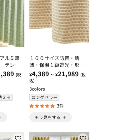
アルミ裏
１００サイズ防音・断
ーテンセ
熱・保温１級遮光・形状
記憶付カーテン ベージ
,389
4,389
21,989
¥
¥
(税
～
(税
ュ・アイボリー・ローズ
込)
ピンク
3
colors
洗える
ロングセラー
3件
チラ見をする