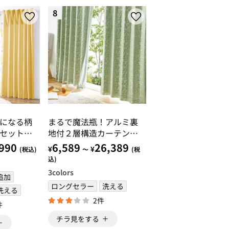
8
になる柄
まるで魔法瓶！アルミ裏
セット＜
地付２層構造カーテンセ
・３級遮
ット
990
6,589
26,389
¥
¥
(税込)
～
(税
人暮ら
込)
模様替え
3
colors
追加
ロングセラー
洗える
洗える
2件
件
チラ見をする