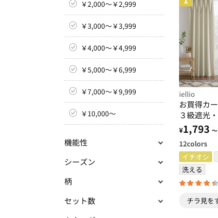
1
￥2,000～￥2,999
￥3,000～￥3,999
￥4,000～￥4,999
￥5,000～￥6,999
￥7,000～￥9,999
iellio
お買得カー
￥10,000～
３級遮光・
る・既製サ
1,793
¥
～
機能性
12
colors
イチオシ
シーズン
洗える
柄
セット数
チラ見を