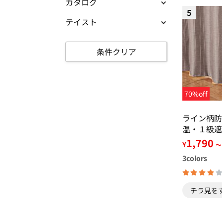
カタログ
5
テイスト
条件クリア
70%off
ライン柄防
温・１級遮
1,790
¥
～
3
colors
チラ見を