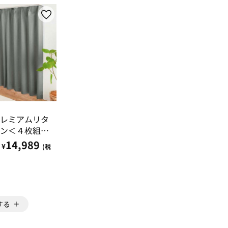
レミアムリタ
ン＜４枚組・
無地・洗え
14,989
¥
(税
憶加工・新生
ーオーダー＞
する