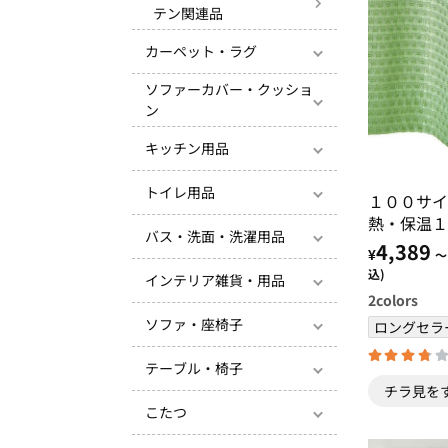
テン関連品
カーペット・ラグ
ソファーカバー・クッショ
ン
キッチン用品
トイレ用品
１００サイ
熱・保温１
バス・洗面・洗濯用品
記憶付カー
4,389
¥
～
ン・モスグ
込)
インテリア雑貨・用品
2
colors
ソファ・座椅子
ロングセラ
テーブル・椅子
チラ見を
こたつ