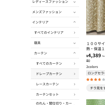
レディースファッション
メンズファッション
インテリア
すべてのインテリア
寝具
１００サイ
熱・保温１
カーテン
記憶付カー
4,389
¥
～
ブラウン・
込)
すべてのカーテン
グレー
2
colors
ロングセラ
ドレープカーテン
レースカーテン
チラ見を
カーテンセット
のれん・間仕切り・カー