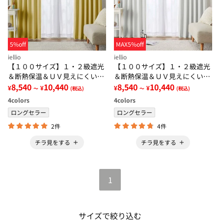
5%off
MAX5%off
iellio
iellio
【１００サイズ】１・２級遮光
【１００サイズ】１・２級遮光
＆断熱保温＆ＵＶ見えにくいレ
＆断熱保温＆ＵＶ見えにくいレ
ース付カーテンセット＜イージ
8,540
10,440
ース付カーテンセット＜イージ
8,540
10,440
¥
¥
¥
¥
～
(税込)
～
(税込)
ーオーダー・無地・新生活・イ
ーオーダー・無地・新生活・ホ
4
colors
4
colors
エロー＞
ワイト＞
ロングセラー
ロングセラー
2件
4件
チラ見をする
チラ見をする
1
サイズで絞り込む