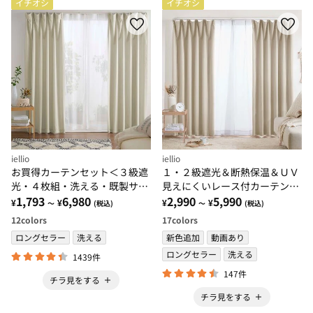
イチオシ
イチオシ
iellio
iellio
お買得カーテンセット＜３級遮
１・２級遮光＆断熱保温＆ＵＶ
光・４枚組・洗える・既製サイ
見えにくいレース付カーテンセ
ズ・無地＞
1,793
6,980
ット＜４枚組・遮光１級・洗え
2,990
5,990
¥
¥
¥
¥
～
(税込)
～
(税込)
る・無地＞
12
colors
17
colors
ロングセラー
洗える
新色追加
動画あり
ロングセラー
洗える
1439件
147件
チラ見をする
チラ見をする