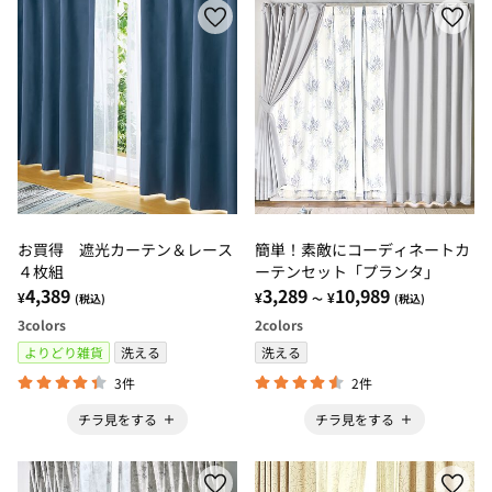
お買得 遮光カーテン＆レース
簡単！素敵にコーディネートカ
４枚組
ーテンセット「プランタ」
4,389
3,289
10,989
¥
¥
¥
(税込)
～
(税込)
3
colors
2
colors
よりどり雑貨
洗える
洗える
3件
2件
チラ見をする
チラ見をする