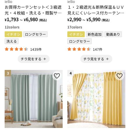
iellio
iellio
お買得カーテンセット＜３級遮
１・２級遮光＆断熱保温＆ＵＶ
光・４枚組・洗える・既製サイ
見えにくいレース付カーテンセ
ズ・無地＞
1,793
6,980
ット＜４枚組・遮光１級・洗え
2,990
5,990
¥
¥
¥
¥
～
(税込)
～
(税込)
る・無地＞
12
colors
17
colors
イチオシ
ロングセラー
イチオシ
新色追加
動画あり
洗える
ロングセラー
1439件
147件
チラ見をする
チラ見をする
3
4