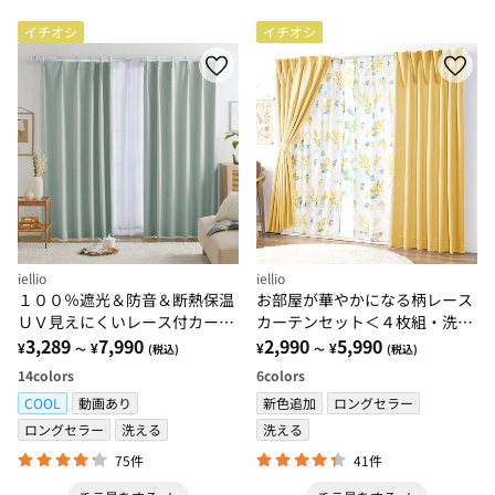
イチオシ
イチオシ
iellio
iellio
１００％遮光＆防音＆断熱保温
お部屋が華やかになる柄レース
ＵＶ見えにくいレース付カーテ
カーテンセット＜４枚組・洗え
ンセット＜４枚組・遮光１級・
3,289
7,990
る・３級遮光・新生活・一人暮
2,990
5,990
¥
¥
¥
¥
～
(税込)
～
(税込)
無地・洗える・形状記憶＞
らし・引っ越し・模様替え＞
14
colors
6
colors
COOL
動画あり
新色追加
ロングセラー
ロングセラー
洗える
洗える
75件
41件