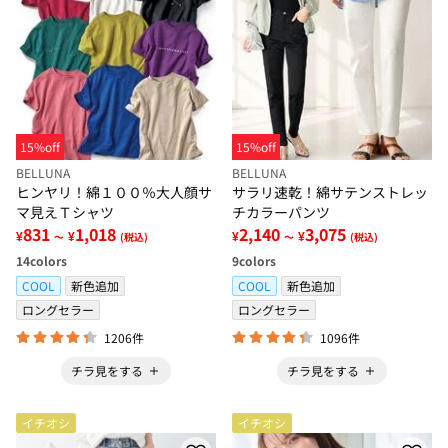
15%off
15%off
BELLUNA
BELLUNA
ヒンヤリ！綿１００％大人顔サ
サラリ速乾！綿サテンストレッ
マ見えＴシャツ
チカラーパンツ
831
1,018
2,140
3,075
¥
¥
¥
¥
～
(税込)
～
(税込)
14
colors
9
colors
COOL
新色追加
COOL
新色追加
ロングセラー
ロングセラー
1206件
1096件
チラ見をする
チラ見をする
イチオシ
イチオシ