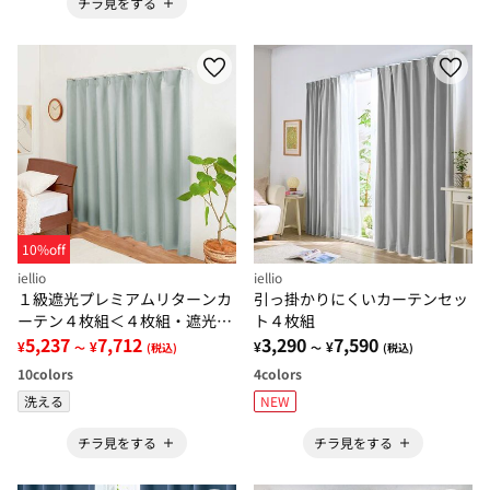
チラ見をする
10%off
iellio
iellio
１級遮光プレミアムリターンカ
引っ掛かりにくいカーテンセッ
ーテン４枚組＜４枚組・遮光１
ト４枚組
級・無地・洗える・形状記憶加
5,237
7,712
3,290
7,590
¥
¥
¥
¥
～
(税込)
～
(税込)
工・新生活・リターンカーテン
10
colors
4
colors
＞
洗える
NEW
チラ見をする
チラ見をする