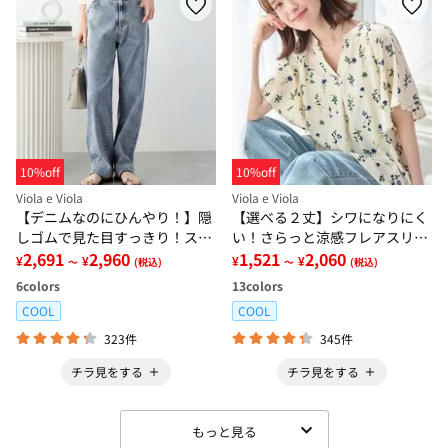
10%off
10%off
Viola e Viola
Viola e Viola
【デニムなのにひんやり！】隠
【選べる２丈】シワになりにく
しゴムで見た目すっきり！スト
い！さらっと涼感フレアスリー
レッチ楽ちんデニム
2,691
2,960
ブブラウス
1,521
2,060
¥
¥
¥
¥
～
(税込)
～
(税込)
6
colors
13
colors
COOL
COOL
323件
345件
チラ見をする
チラ見をする
もっと見る