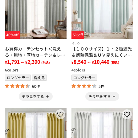
40%off
5%off
iellio
お買得カーテンセット＜洗え
【１００サイズ】１・２級遮光
る・無地・厚地カーテン＆レー
＆断熱保温＆ＵＶ見えにくいレ
スカーテン＞
1,791
2,390
ース付カーテンセット＜イージ
8,540
10,440
¥
¥
¥
¥
～
(税込)
～
(税込)
ーオーダー・無地・新生活・グ
6
colors
4
colors
レー＞
ロングセラー
洗える
ロングセラー
60件
5件
チラ見をする
チラ見をする