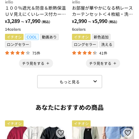
iellio
iellio
１００％遮光＆防音＆断熱保温
お部屋が華やかになる柄レース
ＵＶ見えにくいレース付カーテ
カーテンセット＜４枚組・洗え
ンセット＜４枚組・遮光１級・
3,289
7,990
る・３級遮光・新生活・一人暮
2,990
5,990
¥
¥
¥
¥
～
(税込)
～
(税込)
無地・洗える・形状記憶＞
らし・引っ越し・模様替え＞
14
colors
6
colors
イチオシ
COOL
動画あり
イチオシ
新色追加
ロングセラー
ロングセラー
洗える
75件
41件
チラ見をする
チラ見をする
もっと見る
あなたにおすすめの商品
イチオシ
イチオシ