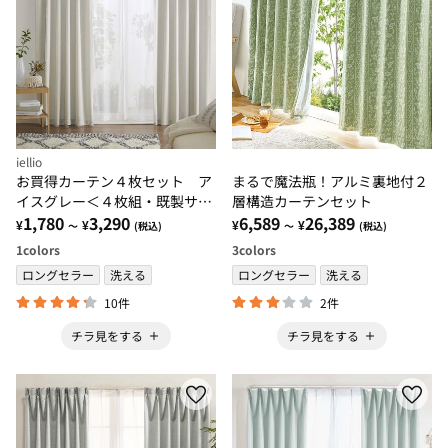
iellio
お買得カーテン４枚セット ア
まるで魔法瓶！アルミ裏地付２
イスグレー＜４枚組・既製サイ
層構造カーテンセット
ズ・洗える・無地・コスパ・新
1,780
3,290
6,589
26,389
¥
¥
¥
¥
～
(税込)
～
(税込)
生活・一人暮らし・引っ越し・
1
colors
3
colors
模様替え＞
ロングセラー
洗える
ロングセラー
洗える
10件
2件
チラ見をする
チラ見をする