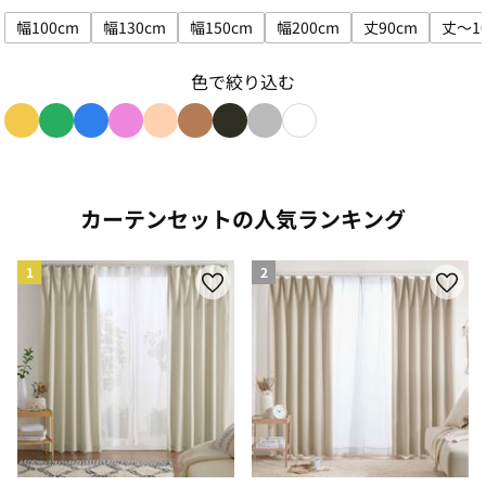
幅100cm
幅130cm
幅150cm
幅200cm
丈90cm
丈～1
サイズで絞り込み: 幅100cm
サイズで絞り込み: 幅130cm
サイズで絞り込み: 幅150cm
サイズで絞り込み: 幅200
サイズで絞り込
色で絞り込む
色で絞り込み: yellow
色で絞り込み: green
色で絞り込み: blue
色で絞り込み: pink
色で絞り込み: beige
色で絞り込み: brown
色で絞り込み: black
色で絞り込み: gray
色で絞り込み: white
カーテンセットの人気ランキング
1
2