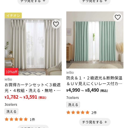
チラ見をする
チラ見をする
イチオシ
10%off
iellio
防炎＆１・２級遮光＆断熱保温
iellio
＆ＵＶ見えにくいレース付カー
お買得カーテンセット＜３級遮
テンセット＜４枚組・防炎・遮
4,990
8,490
光・４枚組・洗える・無地・既
¥
¥
～
(税込)
光１級・洗える・無地・レース
製サイズ＞
1,782
3,591
¥
¥
7
colors
～
(税込)
カーテン＞
3
colors
洗える
洗える
2件
1件
チラ見をする