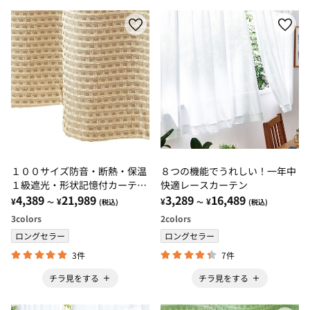
１００サイズ防音・断熱・保温
８つの機能でうれしい！一年中
１級遮光・形状記憶付カーテ
快適レースカーテン
ン ベージュ・アイボリー・ロ
4,389
21,989
3,289
16,489
¥
¥
¥
¥
～
(税込)
～
(税込)
ーズピンク
3
colors
2
colors
ロングセラー
ロングセラー
3件
7件
チラ見をする
チラ見をする