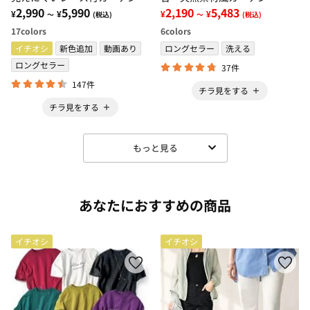
ット＜４枚組・遮光１級・洗え
2,990
5,990
2,190
5,483
¥
¥
¥
¥
～
(税込)
～
(税込)
る・無地＞
17
colors
6
colors
イチオシ
新色追加
動画あり
ロングセラー
洗える
ロングセラー
37件
147件
チラ見をする
チラ見をする
もっと見る
あなたにおすすめの商品
イチオシ
イチオシ