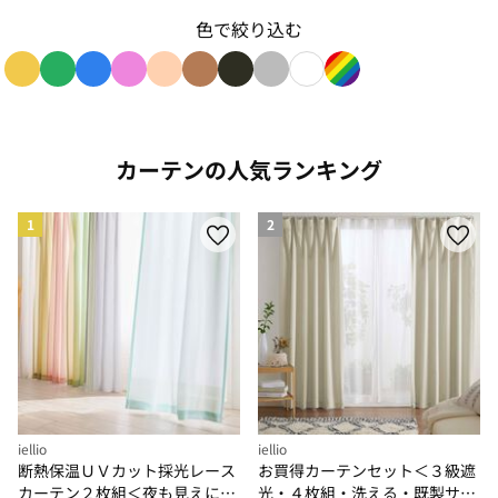
色で絞り込む
色で絞り込み: yellow
色で絞り込み: green
色で絞り込み: blue
色で絞り込み: pink
色で絞り込み: beige
色で絞り込み: brown
色で絞り込み: black
色で絞り込み: gray
色で絞り込み: white
色で絞り込み: rain
カーテンの人気ランキング
1
2
iellio
iellio
断熱保温ＵＶカット採光レース
お買得カーテンセット＜３級遮
カーテン２枚組＜夜も見えにく
光・４枚組・洗える・既製サイ