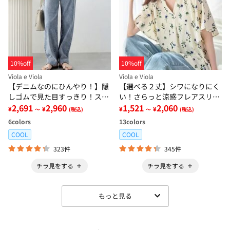
10%off
10%off
Viola e Viola
Viola e Viola
【デニムなのにひんやり！】隠
【選べる２丈】シワになりにく
しゴムで見た目すっきり！スト
い！さらっと涼感フレアスリー
レッチ楽ちんデニム
2,691
2,960
ブブラウス
1,521
2,060
¥
¥
¥
¥
～
(税込)
～
(税込)
6
colors
13
colors
COOL
COOL
323件
345件
チラ見をする
チラ見をする
もっと見る