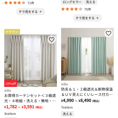
ロングセラー
洗える
71件
75件
チラ見をする
チラ見をする
イチオシ
10%off
iellio
防炎＆１・２級遮光＆断熱保温
iellio
＆ＵＶ見えにくいレース付カー
お買得カーテンセット＜３級遮
テンセット＜４枚組・防炎・遮
4,990
8,490
光・４枚組・洗える・無地・既
¥
¥
～
(税込)
光１級・洗える・無地・レース
製サイズ＞
1,782
3,591
¥
¥
7
colors
～
(税込)
カーテン＞
3
colors
洗える