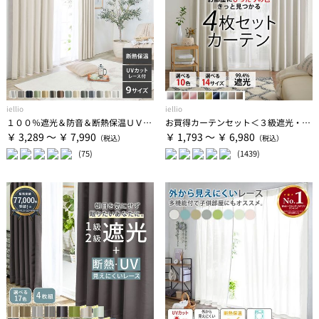
iellio
iellio
１００％遮光＆防音＆断熱保温ＵＶ見えにくいレース付カーテンセット＜４枚組・遮光１級・無地・洗える・形状記憶＞
お買得カーテンセット＜３級遮光・４枚組・洗える・既製サイズ・無地＞
￥ 3,289 ～ ￥ 7,990
￥ 1,793 ～ ￥ 6,980
(75)
(1439)