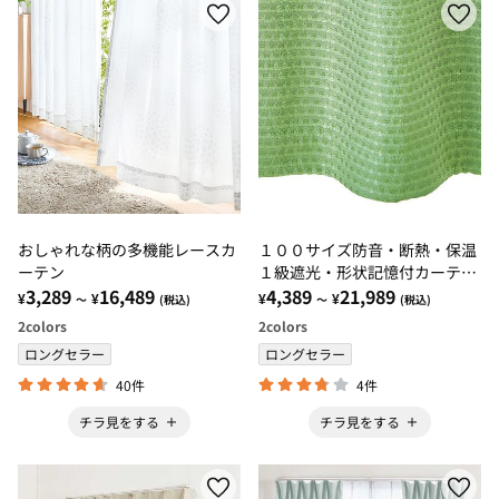
おしゃれな柄の多機能レースカ
１００サイズ防音・断熱・保温
ーテン
１級遮光・形状記憶付カーテ
3,289
16,489
ン グリーン・モスグリーン
4,389
21,989
¥
¥
¥
¥
～
(税込)
～
(税込)
2
colors
2
colors
ロングセラー
ロングセラー
40件
4件
チラ見をする
チラ見をする