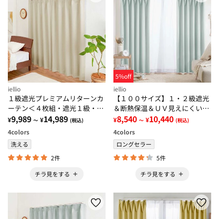
5%off
iellio
iellio
１級遮光プレミアムリターンカ
【１００サイズ】１・２級遮光
ーテン＜４枚組・遮光１級・無
＆断熱保温＆ＵＶ見えにくいレ
地・洗える・形状記憶加工・新
9,989
14,989
ース付カーテンセット＜イージ
8,540
10,440
¥
¥
¥
¥
～
(税込)
～
(税込)
生活・イージーオーダー＞
ーオーダー・無地・新生活・グ
4
colors
4
colors
レー＞
洗える
ロングセラー
2件
5件
チラ見をする
チラ見をする