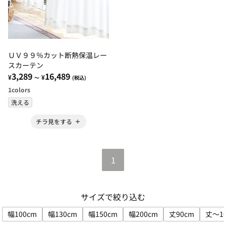
ＵＶ９９％カット断熱保温レー
スカーテン
3,289
16,489
¥
¥
～
(税込)
1
colors
洗える
チラ見をする
1
サイズで絞り込む
幅100cm
幅130cm
幅150cm
幅200cm
丈90cm
丈～1
サイズで絞り込み: 幅100cm
サイズで絞り込み: 幅130cm
サイズで絞り込み: 幅150cm
サイズで絞り込み: 幅200
サイズで絞り込