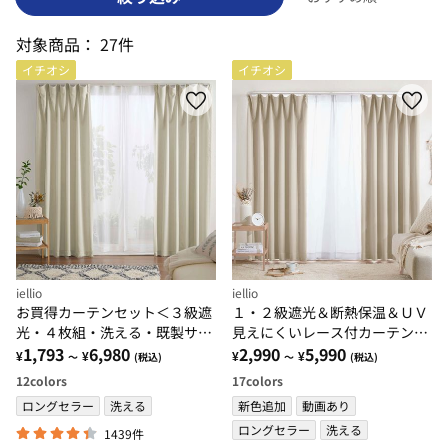
対象商品：
27件
イチオシ
イチオシ
iellio
iellio
お買得カーテンセット＜３級遮
１・２級遮光＆断熱保温＆ＵＶ
光・４枚組・洗える・既製サイ
見えにくいレース付カーテンセ
ズ・無地＞
1,793
6,980
ット＜４枚組・遮光１級・洗え
2,990
5,990
¥
¥
¥
¥
～
(税込)
～
(税込)
る・無地＞
12
colors
17
colors
ロングセラー
洗える
新色追加
動画あり
ロングセラー
洗える
1439件