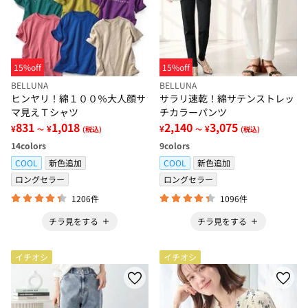
15%off
15%off
BELLUNA
BELLUNA
ヒンヤリ！綿１００％大人顔サ
サラリ速乾！綿サテンストレッ
マ見えＴシャツ
チカラーパンツ
831
1,018
2,140
3,075
¥
¥
¥
¥
～
(税込)
～
(税込)
14
colors
9
colors
COOL
新色追加
COOL
新色追加
ロングセラー
ロングセラー
1206件
1096件
チラ見をする
チラ見をする
イチオシ
イチオシ