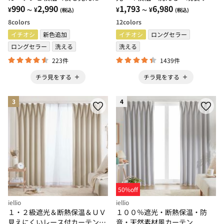
い・透けにくい・省エネ節電＞
990
2,990
ズ・無地＞
1,793
6,980
¥
¥
¥
¥
～
(税込)
～
(税込)
8
colors
12
colors
イチオシ
新色追加
イチオシ
ロングセラー
ロングセラー
洗える
洗える
223件
1439件
チラ見をする
チラ見をする
3
4
50%off
iellio
iellio
１・２級遮光＆断熱保温＆ＵＶ
１００％遮光・断熱保温・防
見えにくいレース付カーテンセ
音・天然素材風カーテン