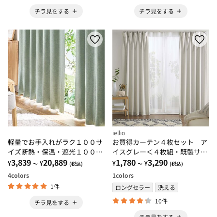
チラ見をする
チラ見をする
iellio
軽量でお手入れがラク１００サ
お買得カーテン４枚セット ア
イズ断熱・保温・遮光１００％
イスグレー＜４枚組・既製サイ
カーテン
3,839
20,889
ズ・洗える・無地・コスパ・新
1,780
3,290
¥
¥
¥
¥
～
(税込)
～
(税込)
生活・一人暮らし・引っ越し・
4
colors
1
colors
模様替え＞
1件
ロングセラー
洗える
10件
チラ見をする
チラ見をする