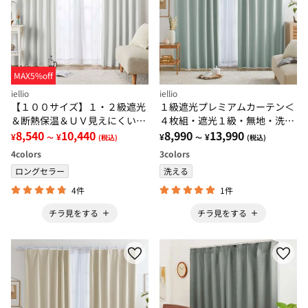
MAX5%off
iellio
iellio
【１００サイズ】１・２級遮光
１級遮光プレミアムカーテン＜
＆断熱保温＆ＵＶ見えにくいレ
４枚組・遮光１級・無地・洗え
ース付カーテンセット＜イージ
8,540
10,440
る・形状記憶加工・新生活・イ
8,990
13,990
¥
¥
¥
¥
～
(税込)
～
(税込)
ーオーダー・無地・新生活・ホ
ージーオーダー＞
4
colors
3
colors
ワイト＞
ロングセラー
洗える
4件
1件
チラ見をする
チラ見をする