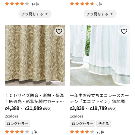
14件
6件
チラ見をする
チラ見をする
１００サイズ防音・断熱・保温
一年中お役立ちエコレースカー
１級遮光・形状記憶付カーテ
テン「エコファイン」無地調
ン リーフブラウン・リーフブ
4,389
21,989
3,839
19,789
¥
¥
¥
¥
～
(税込)
～
(税込)
ルーグレー
2
colors
1
colors
ロングセラー
ロングセラー
洗える
3件
78件