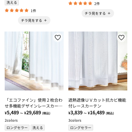
洗える
2件
1件
チラ見をする
チラ見をする
「エコファイン」使用２枚合わ
遮熱遮像ＵＶカット抗カビ機能
せ多機能デザインレースカーテ
付レースカーテン
ン
5,489
29,689
3,839
16,489
¥
¥
¥
¥
～
(税込)
～
(税込)
2
colors
3
colors
ロングセラー
洗える
ロングセラー