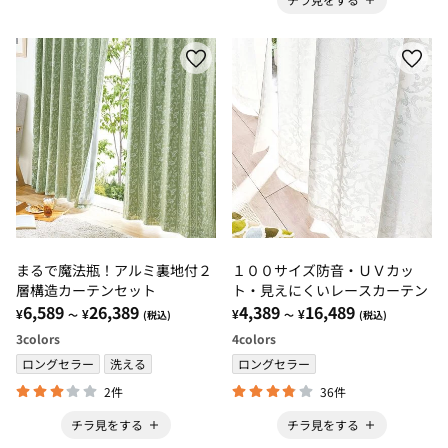
まるで魔法瓶！アルミ裏地付２
１００サイズ防音・ＵＶカッ
層構造カーテンセット
ト・見えにくいレースカーテン
6,589
26,389
4,389
16,489
¥
¥
¥
¥
～
(税込)
～
(税込)
3
colors
4
colors
ロングセラー
洗える
ロングセラー
2件
36件
チラ見をする
チラ見をする