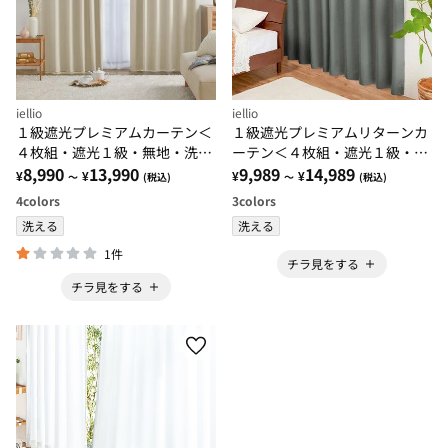
iellio
iellio
１級遮光プレミアムカーテン＜
１級遮光プレミアムリターンカ
４枚組・遮光１級・無地・洗え
ーテン＜４枚組・遮光１級・無
る・形状記憶加工・新生活・イ
8,990
13,990
地・洗える・形状記憶加工・新
9,989
14,989
¥
¥
¥
¥
～
(税込)
～
(税込)
ージーオーダー＞
生活・イージーオーダー＞
4
colors
3
colors
洗える
洗える
1件
チラ見をする
チラ見をする