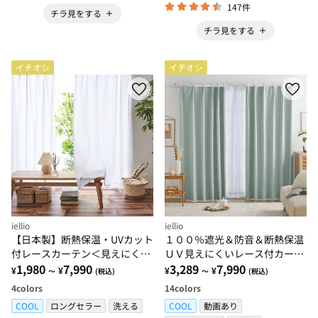
147件
チラ見をする
チラ見をする
イチオシ
イチオシ
iellio
iellio
【日本製】断熱保温・UVカット
１００％遮光＆防音＆断熱保温
付レースカーテン＜見えにくい
ＵＶ見えにくいレース付カーテ
レース・100サイズ・節電・省
1,980
7,990
ンセット＜４枚組・遮光１級・
3,289
7,990
¥
¥
¥
¥
～
(税込)
～
(税込)
エネ対策・日焼け対策・洗える
無地・洗える・形状記憶＞
4
colors
14
colors
＞
COOL
ロングセラー
洗える
COOL
動画あり