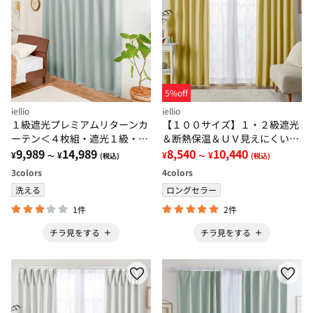
5%off
iellio
iellio
１級遮光プレミアムリターンカ
【１００サイズ】１・２級遮光
ーテン＜４枚組・遮光１級・無
＆断熱保温＆ＵＶ見えにくいレ
地・洗える・形状記憶加工・新
9,989
14,989
ース付カーテンセット＜イージ
8,540
10,440
¥
¥
¥
¥
～
(税込)
～
(税込)
生活・イージーオーダー＞
ーオーダー・無地・新生活・イ
3
colors
4
colors
エロー＞
洗える
ロングセラー
1件
2件
チラ見をする
チラ見をする