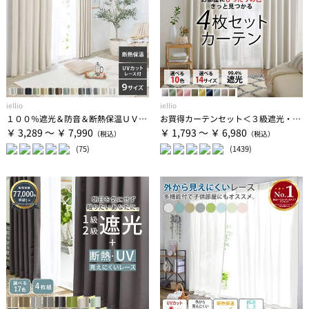
iellio
iellio
１００％遮光＆防音＆断熱保温ＵＶ見えにくいレース付カーテンセット＜４枚組・遮光１級・無地・洗える・形状記憶＞
お買得カーテンセット＜３級遮光・４枚組・洗える・既製サイズ・無地＞
￥ 3,289 ～ ￥ 7,990
￥ 1,793 ～ ￥ 6,980
(75)
(1439)