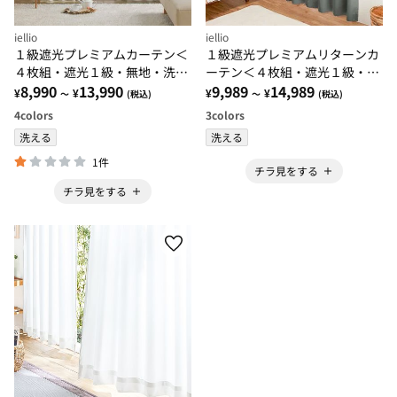
iellio
iellio
１級遮光プレミアムカーテン＜
１級遮光プレミアムリターンカ
４枚組・遮光１級・無地・洗え
ーテン＜４枚組・遮光１級・無
る・形状記憶加工・新生活・イ
8,990
13,990
地・洗える・形状記憶加工・新
9,989
14,989
¥
¥
¥
¥
～
(税込)
～
(税込)
ージーオーダー＞
生活・イージーオーダー＞
4
colors
3
colors
洗える
洗える
1件
チラ見をする
チラ見をする