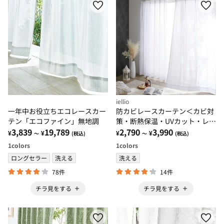
iellio
一年中お役立ちエコレースカー
防カビレースカーテン＜カビ対
テン「エコファイン」無地調
策・断熱保温・UVカット・レー
3,839
19,789
スカーテン・２枚組・洗える・
2,790
3,990
¥
¥
¥
¥
～
(税込)
～
(税込)
見えにくい・省エネ対策・節
1
colors
1
colors
電・梅雨＞
ロングセラー
洗える
洗える
78件
14件
チラ見をする
チラ見をする