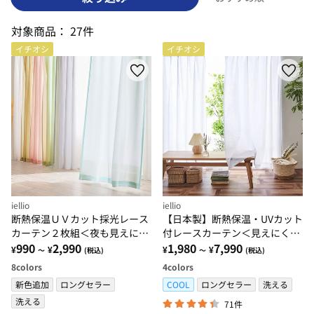
対象商品：
27件
イチオシ
イチオシ
iellio
iellio
断熱保温ＵＶカット採光レース
【日本製】断熱保温・UVカット
カーテン２枚組＜夜も見えにく
付レースカーテン＜見えにくい
い・透けにくい・省エネ節電＞
990
2,990
レース・100サイズ・節電・省
1,980
7,990
¥
¥
¥
¥
～
(税込)
～
(税込)
エネ対策・日焼け対策・洗える
8
colors
4
colors
＞
新色追加
ロングセラー
COOL
ロングセラー
洗える
洗える
71件