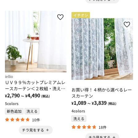
イチオシ
iellio
ＵＶ９９％カットプレミアムレ
ースカーテン＜２枚組・洗え
お買い得！４柄から選べるレー
る・採光・断熱保温・見えにく
2,790
4,490
スカーテン
¥
¥
～
(税込)
い・省エネ節電・引っ越し・模
1,089
3,839
¥
¥
5
colors
～
(税込)
様替え＞
4
colors
新色追加
洗える
洗える
10件
18件
チラ見をする
チラ見をする