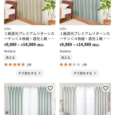
iellio
iellio
１級遮光プレミアムリターンカ
１級遮光プレミアムリターンカ
ーテン＜４枚組・遮光１級・無
ーテン＜４枚組・遮光１級・無
地・洗える・形状記憶加工・新
9,989
14,989
地・洗える・形状記憶加工・新
9,989
14,989
¥
¥
¥
¥
～
(税込)
～
(税込)
生活・イージーオーダー＞
生活・イージーオーダー＞
4
colors
3
colors
洗える
洗える
2件
1件
チラ見をする
チラ見をする