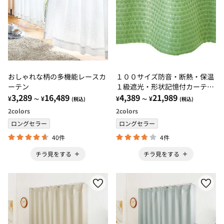
おしゃれな柄の多機能レースカ
１００サイズ防音・断熱・保温
ーテン
１級遮光・形状記憶付カーテ
3,289
16,489
ン グリーン・モスグリーン
4,389
21,989
¥
¥
¥
¥
～
(税込)
～
(税込)
2
colors
2
colors
ロングセラー
ロングセラー
40件
4件
チラ見をする
チラ見をする