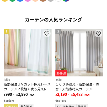
色で絞り込み: yellow
色で絞り込み: green
色で絞り込み: blue
色で絞り込み: pink
色で絞り込み: beige
色で絞り込み: brown
色で絞り込み: gray
色で絞り込み: white
色で絞り込み: rainbow
カーテンの人気ランキング
1
2
50%off
iellio
iellio
断熱保温ＵＶカット採光レース
１００％遮光・断熱保温・防
カーテン２枚組＜夜も見えにく
音・天然素材風カーテン
い・透けにくい・省エネ節電＞
990
2,990
2,190
5,483
¥
¥
¥
¥
～
(税込)
～
(税込)
8
colors
6
colors
イチオシ
新色追加
ロングセラー
洗える