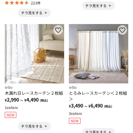
223件
チラ見をする
チラ見をする
iellio
iellio
木漏れ日レースカーテン２枚組
とろみレースカーテン＜２枚組
2,990
4,490
＞
¥
¥
～
(税込)
3,490
6,490
¥
¥
～
(税込)
1
colors
3
colors
NEW
NEW
チラ見をする
チラ見をする