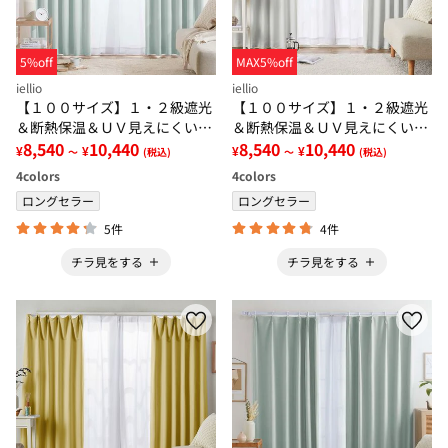
5%off
MAX5%off
iellio
iellio
【１００サイズ】１・２級遮光
【１００サイズ】１・２級遮光
＆断熱保温＆ＵＶ見えにくいレ
＆断熱保温＆ＵＶ見えにくいレ
ース付カーテンセット＜イージ
8,540
10,440
ース付カーテンセット＜イージ
8,540
10,440
¥
¥
¥
¥
～
(税込)
～
(税込)
ーオーダー・無地・新生活・グ
ーオーダー・無地・新生活・ホ
4
colors
4
colors
レー＞
ワイト＞
ロングセラー
ロングセラー
5件
4件
チラ見をする
チラ見をする