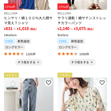
15%off
15%off
BELLUNA
BELLUNA
ヒンヤリ！綿１００％大人顔サ
サラリ速乾！綿サテンストレッ
マ見えＴシャツ
チカラーパンツ
831
1,018
2,140
3,075
¥
¥
¥
¥
～
(税込)
～
(税込)
14
colors
9
colors
COOL
新色追加
COOL
新色追加
ロングセラー
ロングセラー
1206件
1096件
チラ見をする
チラ見をする
イチオシ
イチオシ