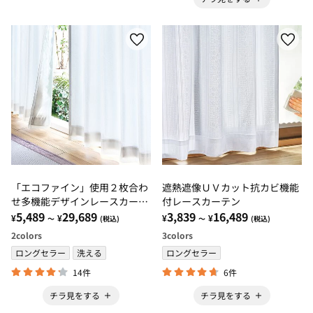
「エコファイン」使用２枚合わ
遮熱遮像ＵＶカット抗カビ機能
せ多機能デザインレースカーテ
付レースカーテン
ン
5,489
29,689
3,839
16,489
¥
¥
¥
¥
～
(税込)
～
(税込)
2
colors
3
colors
ロングセラー
洗える
ロングセラー
14件
6件
チラ見をする
チラ見をする