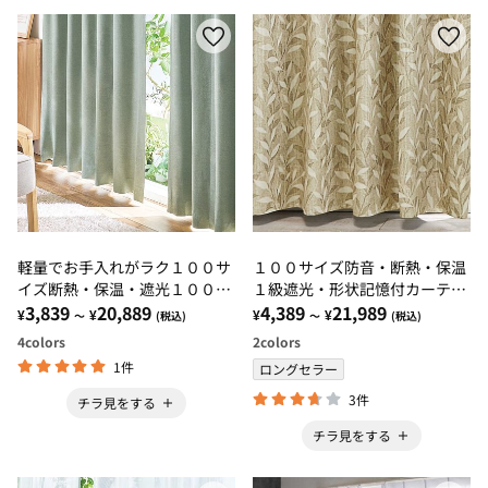
軽量でお手入れがラク１００サ
１００サイズ防音・断熱・保温
イズ断熱・保温・遮光１００％
１級遮光・形状記憶付カーテ
カーテン
3,839
20,889
ン リーフブラウン・リーフブ
4,389
21,989
¥
¥
¥
¥
～
(税込)
～
(税込)
ルーグレー
4
colors
2
colors
1件
ロングセラー
3件
チラ見をする
チラ見をする