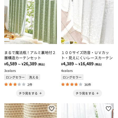
まるで魔法瓶！アルミ裏地付２
１００サイズ防音・ＵＶカッ
層構造カーテンセット
ト・見えにくいレースカーテン
6,589
26,389
4,389
16,489
¥
¥
¥
¥
～
(税込)
～
(税込)
3
colors
4
colors
ロングセラー
洗える
ロングセラー
2件
36件
チラ見をする
チラ見をする