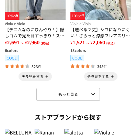
10%off
10%off
Viola e Viola
Viola e Viola
【デニムなのにひんやり！】隠
【選べる２丈】シワになりにく
しゴムで見た目すっきり！スト
い！さらっと涼感フレアスリー
レッチ楽ちんデニム
2,691
2,960
ブブラウス
1,521
2,060
¥
¥
¥
¥
～
(税込)
～
(税込)
6
colors
13
colors
COOL
COOL
323件
345件
チラ見をする
チラ見をする
もっと見る
ストアブランドから探す