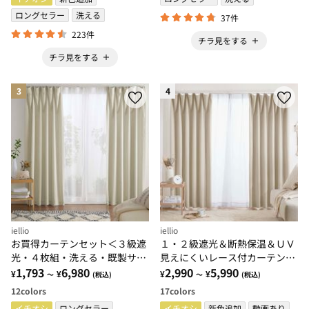
ロングセラー
洗える
37件
223件
チラ見をする
チラ見をする
3
4
iellio
iellio
お買得カーテンセット＜３級遮
１・２級遮光＆断熱保温＆ＵＶ
光・４枚組・洗える・既製サイ
見えにくいレース付カーテンセ
ズ・無地＞
1,793
6,980
ット＜４枚組・遮光１級・洗え
2,990
5,990
¥
¥
¥
¥
～
(税込)
～
(税込)
る・無地＞
12
colors
17
colors
イチオシ
ロングセラー
イチオシ
新色追加
動画あり