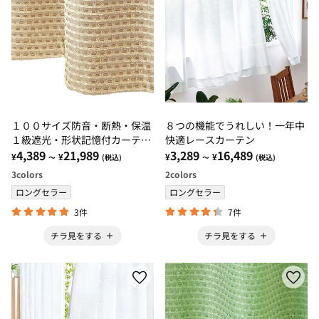
１００サイズ防音・断熱・保温
８つの機能でうれしい！一年中
１級遮光・形状記憶付カーテ
快適レースカーテン
ン ベージュ・アイボリー・ロ
4,389
21,989
3,289
16,489
¥
¥
¥
¥
～
(税込)
～
(税込)
ーズピンク
3
colors
2
colors
ロングセラー
ロングセラー
3件
7件
チラ見をする
チラ見をする