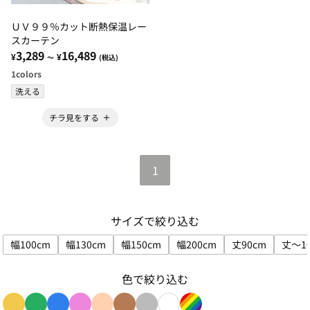
ＵＶ９９％カット断熱保温レー
スカーテン
3,289
16,489
¥
¥
～
(税込)
1
colors
洗える
チラ見をする
1
サイズで絞り込む
幅100cm
幅130cm
幅150cm
幅200cm
丈90cm
丈～1
サイズで絞り込み: 幅100cm
サイズで絞り込み: 幅130cm
サイズで絞り込み: 幅150cm
サイズで絞り込み: 幅200
サイズで絞り込
色で絞り込む