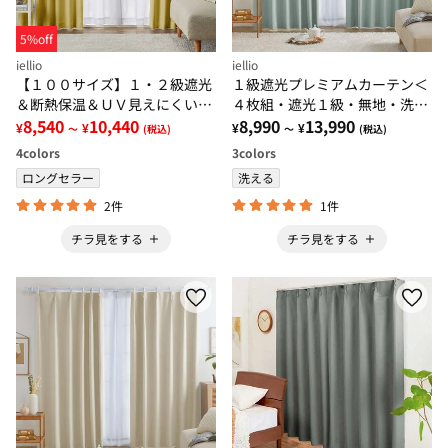
5%off
iellio
iellio
【１００サイズ】１・２級遮光
１級遮光プレミアムカーテン＜
＆断熱保温＆ＵＶ見えにくいレ
４枚組・遮光１級・無地・洗え
ース付カーテンセット＜イージ
8,540
10,440
る・形状記憶加工・新生活・イ
8,990
13,990
¥
¥
¥
¥
～
(税込)
～
(税込)
ーオーダー・無地・新生活・イ
ージーオーダー＞
4
colors
3
colors
エロー＞
ロングセラー
洗える
2件
1件
チラ見をする
チラ見をする