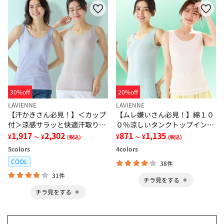
30%off
20%off
LAVIENNE
LAVIENNE
【汗かきさん必見！】＜カップ
【ムレ嫌いさん必見！】綿１０
付＞涼感サラッと快適汗取りタ
０％涼しいタンクトップインナ
ンクトップインナー＜さらりラ
1,917
2,302
ー＜さらりラボ＞
871
1,135
¥
¥
¥
¥
～
(税込)
～
(税込)
ボ＞
5
colors
4
colors
COOL
38件
31件
チラ見をする
チラ見をする