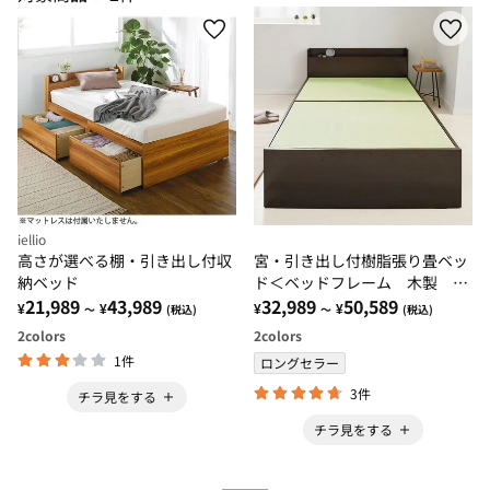
iellio
高さが選べる棚・引き出し付収
宮・引き出し付樹脂張り畳ベッ
納ベッド
ド＜ベッドフレーム 木製 大
21,989
43,989
量収納 宮棚付き 家具 寝
32,989
50,589
¥
¥
¥
¥
～
(税込)
～
(税込)
具 硬め 樹脂製畳＞
2
colors
2
colors
1件
ロングセラー
3件
チラ見をする
チラ見をする