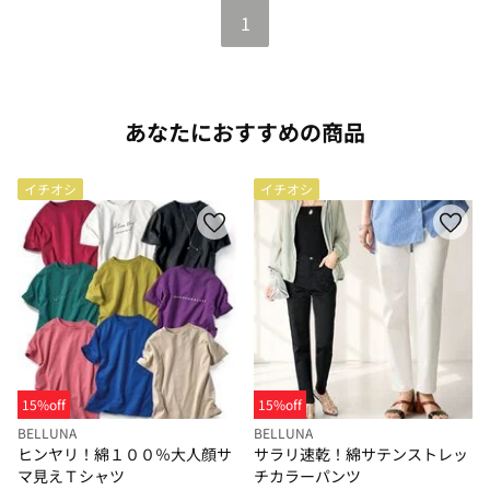
1
あなたにおすすめの商品
イチオシ
イチオシ
15%off
15%off
BELLUNA
BELLUNA
ヒンヤリ！綿１００％大人顔サ
サラリ速乾！綿サテンストレッ
マ見えＴシャツ
チカラーパンツ