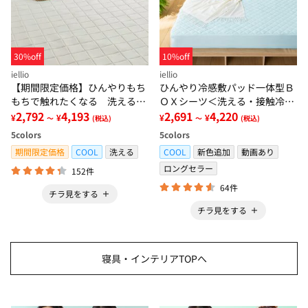
30%off
10%off
iellio
iellio
【期間限定価格】ひんやりもち
ひんやり冷感敷パッド一体型Ｂ
もちで触れたくなる 洗えるラ
ＯＸシーツ＜洗える・接触冷
グ＜低反発・滑りにくい・接触
2,792
4,193
感・抗菌防臭・時短・家事楽・
2,691
4,220
¥
¥
¥
¥
～
(税込)
～
(税込)
冷感・防ダニ・カーペット＞
ボックスシーツ・寝苦しさ対策
5
colors
5
colors
＞
期間限定価格
COOL
洗える
COOL
新色追加
動画あり
ロングセラー
152件
64件
チラ見をする
チラ見をする
寝具・インテリアTOPへ