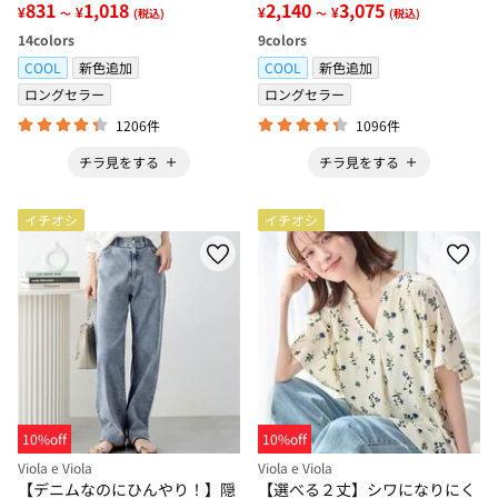
831
1,018
2,140
3,075
¥
¥
¥
¥
～
(税込)
～
(税込)
14
colors
9
colors
COOL
新色追加
COOL
新色追加
ロングセラー
ロングセラー
1206件
1096件
チラ見をする
チラ見をする
イチオシ
イチオシ
10%off
10%off
Viola e Viola
Viola e Viola
【デニムなのにひんやり！】隠
【選べる２丈】シワになりにく