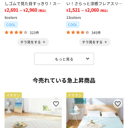
しゴムで見た目すっきり！スト
い！さらっと涼感フレアスリー
レッチ楽ちんデニム
2,691
2,960
ブブラウス
1,521
2,060
¥
¥
¥
¥
～
(税込)
～
(税込)
6
colors
13
colors
COOL
COOL
323件
345件
チラ見をする
チラ見をする
もっと見る
今売れている急上昇商品
イチオシ
イチオシ