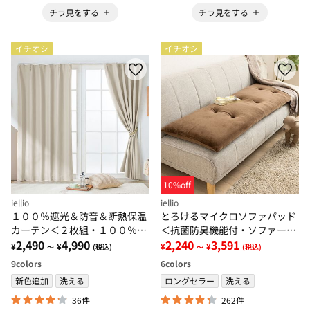
チラ見をする
チラ見をする
イチオシ
イチオシ
10%off
iellio
iellio
１００％遮光＆防音＆断熱保温
とろけるマイクロソファパッド
カーテン＜２枚組・１００％遮
＜抗菌防臭機能付・ソファーパ
光（１級遮光）・洗える・無
2,490
4,990
ッド・２人掛け・３人掛け・３
2,240
3,591
¥
¥
¥
¥
～
(税込)
～
(税込)
地・形状記憶加工・新生活・コ
人掛けワイド・クッション・長
9
colors
6
colors
スパ＞
座布団＞
新色追加
洗える
ロングセラー
洗える
36件
262件