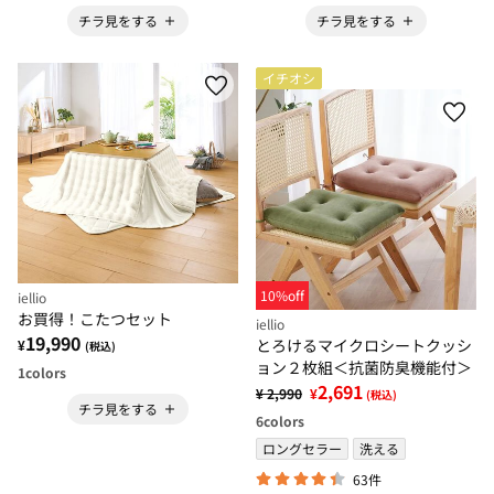
チラ見をする
チラ見をする
イチオシ
10%off
iellio
お買得！こたつセット
iellio
19,990
とろけるマイクロシートクッシ
¥
(税込)
ョン２枚組＜抗菌防臭機能付＞
1
colors
2,691
¥ 2,990
¥
(税込)
チラ見をする
6
colors
ロングセラー
洗える
63件