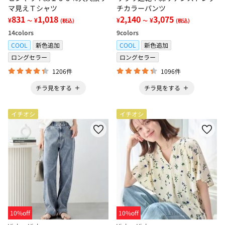
マ見えＴシャツ
チカラーパンツ
831
1,018
2,140
3,075
¥
¥
¥
¥
～
(税込)
～
(税込)
14
colors
9
colors
COOL
新色追加
COOL
新色追加
ロングセラー
ロングセラー
1206件
1096件
チラ見をする
チラ見をする
イチオシ
イチオシ
10%off
10%off