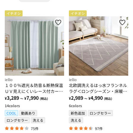
イチオシ
イチオシ
iellio
iellio
１００％遮光＆防音＆断熱保温
北欧調洗えるはっ水フランネル
ＵＶ見えにくいレース付カーテ
ラグ＜ロングシーズン・床暖対
ンセット＜４枚組・遮光１級・
3,289
7,990
応・洗濯可能・ウォッシャブ
2,989
4,990
¥
¥
¥
¥
～
(税込)
～
(税込)
無地・洗える・形状記憶＞
ル・おしゃれ・はっ水＞
14
colors
6
colors
COOL
動画あり
新色追加
ロングセラー
ロングセラー
洗える
洗える
75件
97件