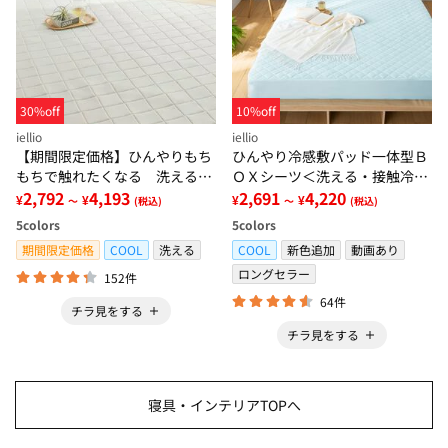
30%off
10%off
iellio
iellio
【期間限定価格】ひんやりもち
ひんやり冷感敷パッド一体型Ｂ
もちで触れたくなる 洗えるラ
ＯＸシーツ＜洗える・接触冷
グ＜低反発・滑りにくい・接触
2,792
4,193
感・抗菌防臭・時短・家事楽・
2,691
4,220
¥
¥
¥
¥
～
(税込)
～
(税込)
冷感・防ダニ・カーペット＞
ボックスシーツ・寝苦しさ対策
5
colors
5
colors
＞
期間限定価格
COOL
洗える
COOL
新色追加
動画あり
ロングセラー
152件
64件
チラ見をする
チラ見をする
寝具・インテリアTOPへ