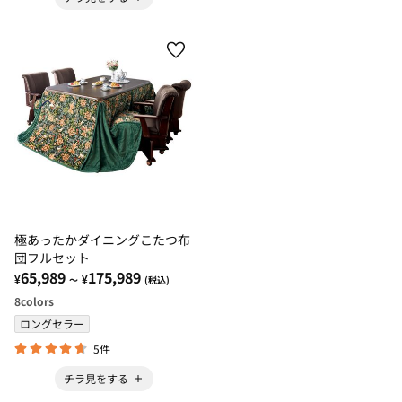
極あったかダイニングこたつ布
団フルセット
65,989
175,989
¥
¥
～
(税込)
8
colors
ロングセラー
5件
チラ見をする