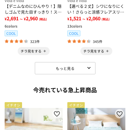
Viola e Viola
Viola e Viola
【デニムなのにひんやり！】隠
【選べる２丈】シワになりにく
しゴムで見た目すっきり！スト
い！さらっと涼感フレアスリー
レッチ楽ちんデニム
2,691
2,960
ブブラウス
1,521
2,060
¥
¥
¥
¥
～
(税込)
～
(税込)
6
colors
13
colors
COOL
COOL
323件
345件
チラ見をする
チラ見をする
もっと見る
今売れている急上昇商品
イチオシ
イチオシ