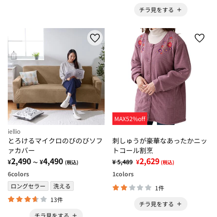
チラ見をする
MAX52%off
iellio
とろけるマイクロのびのびソフ
刺しゅうが豪華なあったかニッ
ァカバー
トコール割烹
2,490
4,490
2,629
¥
¥
¥ 5,489
¥
～
(税込)
(税込)
6
colors
1
colors
ロングセラー
洗える
1件
13件
チラ見をする
チラ見をする