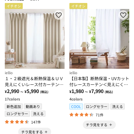
イチオシ
イチオシ
iellio
iellio
１・２級遮光＆断熱保温＆ＵＶ
【日本製】断熱保温・UVカット
見えにくいレース付カーテンセ
付レースカーテン＜見えにくい
ット＜４枚組・遮光１級・洗え
2,990
5,990
レース・100サイズ・節電・省
1,980
7,990
¥
¥
¥
¥
～
(税込)
～
(税込)
る・無地＞
エネ対策・日焼け対策・洗える
17
colors
4
colors
＞
新色追加
動画あり
COOL
ロングセラー
洗える
ロングセラー
洗える
71件
147件
チラ見をする
チラ見をする