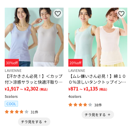
30%off
20%off
LAVIENNE
LAVIENNE
【汗かきさん必見！】＜カップ
【ムレ嫌いさん必見！】綿１０
付＞涼感サラッと快適汗取りタ
０％涼しいタンクトップインナ
ンクトップインナー＜さらりラ
1,917
2,302
ー＜さらりラボ＞
871
1,135
¥
¥
¥
¥
～
(税込)
～
(税込)
ボ＞
5
colors
4
colors
COOL
38件
31件
チラ見をする
チラ見をする