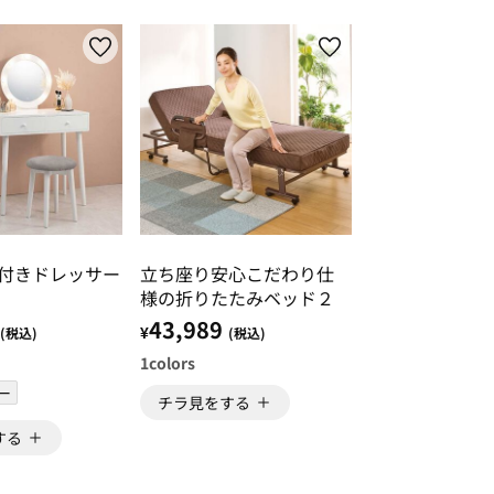
ト付きドレッサー
立ち座り安心こだわり仕
様の折りたたみベッド２
43,989
¥
(税込)
(税込)
1
colors
ー
チラ見をする
する