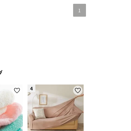
1
グ
4