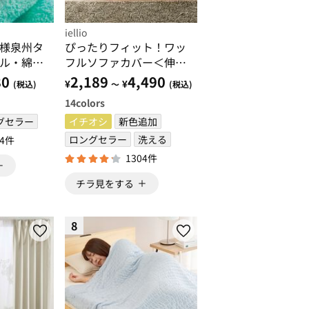
iellio
様泉州タ
ぴったりフィット！ワッ
ル・綿１
フルソファカバー＜伸
スタオ
縮・取付簡単・洗える・
80
2,189
4,490
¥
¥
(税込)
～
(税込)
ル・ホテ
ソファーカバー・１人
14
colors
・泉州産
掛・２人掛・３人掛＞
グセラー
イチオシ
新色追加
ロングセラー
洗える
24件
1304件
チラ見をする
8