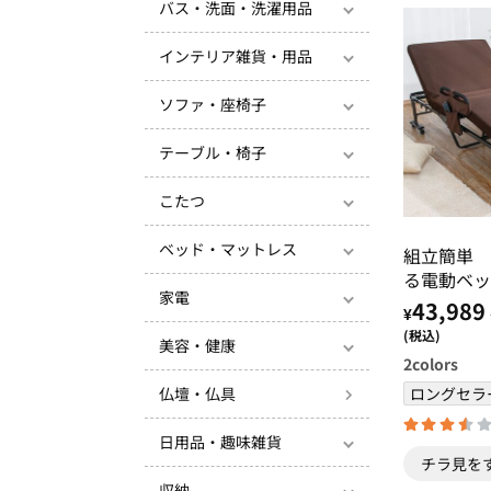
バス・洗面・洗濯用品
インテリア雑貨・用品
ソファ・座椅子
テーブル・椅子
こたつ
ベッド・マットレス
組立簡単 
る電動ベッ
家電
みベッド 
43,989
¥
ッド 折
(税込)
美容・健康
リクライニ
2
colors
仏壇・仏具
ロングセラ
日用品・趣味雑貨
チラ見を
収納