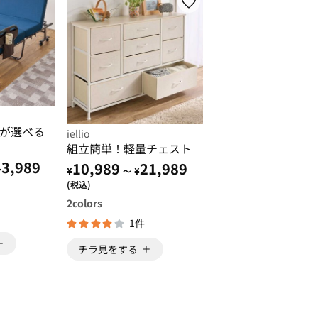
が選べる
iellio
組立簡単！軽量チェスト
43,989
10,989
21,989
¥
¥
～
(税込)
2
colors
1件
チラ見をする