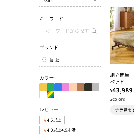
キーワード
ブランド
iellio
組立簡単 
カラー
ベッド
43,989
¥
2
colors
レビュー
チラ見を
4.5以上
4.0以上4.5未満