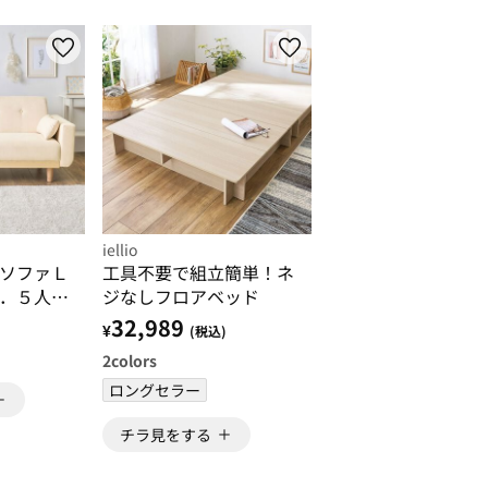
iellio
ソファＬ
工具不要で組立簡単！ネ
．５人掛
ジなしフロアベッド
32,989
¥
)
(税込)
2
colors
ロングセラー
チラ見をする