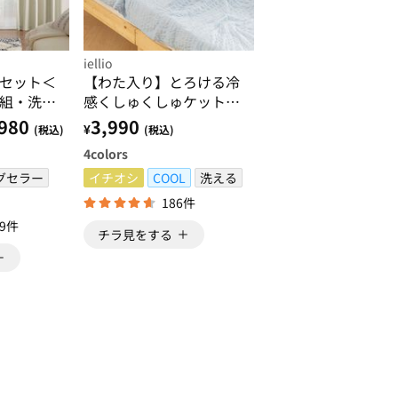
iellio
セット＜
【わた入り】とろける冷
組・洗え
感くしゅくしゅケット＜
・無地＞
ふんわり・とろとろ・洗
980
3,990
¥
(税込)
(税込)
える・クール・ひんやり
4
colors
ケット・接触冷感・肌掛
グセラー
け布団＞
イチオシ
COOL
洗える
186件
39件
チラ見をする