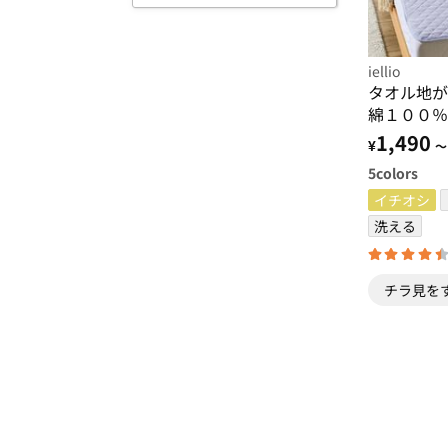
iellio
タオル地が
綿１００％
える・乾き
1,490
¥
～
ルシーズン
5
colors
イチオシ
洗える
チラ見を