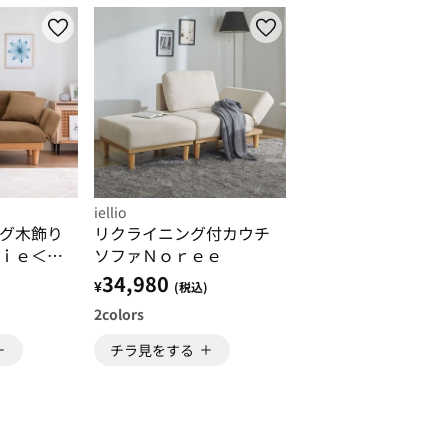
iellio
グ木飾り
リクライニング付カウチ
ｉｅ＜
ソファＮｏｒｅｅ
34,980
¥
)
(税込)
2
colors
チラ見をする