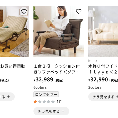
iellio
お買い得電動
１台３役 クッション付
木飾り付ワイド
きソファベッド＜ソファ
ｉｌｙｙａ＜２
ーベッド・ベット・リク
＞
32,989
32,990
¥
¥
(税込)
(税込)
(税込
ライニング・一人掛け・
6
colors
3
colors
シンプル・無地＞
ロングセラー
する
チラ見をする
1件
チラ見をする