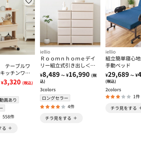
iellio
iellio
Ｒｏｏｍｎｈｏｍｅデイ
組立簡単寝心地
リー組立式引き出し＜収
手動ベッド
 テーブルワ
納チェスト・大容量たん
キッチンワゴ
8,489
16,990
29,689
¥
¥
¥
¥
～
(税
～
す・衣装ケース・収納
ットトローリ
3,320
込)
(税込)
¥
(税込)
棚・衣類収納・韓国イン
・省スペー
3
colors
2
colors
テリア＞
納＞
1件
ロングセラー
動画あり
4件
ー
チラ見をする
558件
チラ見をする
する