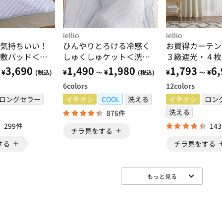
iellio
iellio
気持ちいい！
ひんやりとろける冷感く
お買得カーテン
敷パッド＜洗
しゅくしゅケット＜洗え
３級遮光・４枚
やすい・オー
る・乾きやすい・冷房対
る・既製サイズ
3,690
1,490
1,980
1,793
6,
¥
¥
¥
¥
¥
(税込)
～
(税込)
～
・天然素材＞
策・ハーフ・シングル・
6
colors
12
colors
肌掛け＞
ロングセラー
イチオシ
COOL
洗える
イチオシ
ロン
洗える
876件
299件
14
チラ見をする
する
チラ見をする
もっと見る