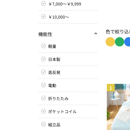
￥7,000～￥9,999
￥10,000～
色で絞り込
機能性
軽量
色で絞り込み
色で絞
日本製
高反発
電動
1
折りたたみ
ポケットコイル
組立品