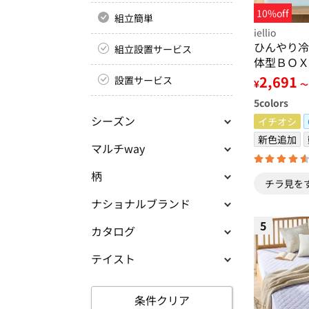
10%off
組立簡単
iellio
ひんやり冷
組立設置サービス
体型ＢＯＸ
る・接触冷
2,691
設置サービス
¥
～
臭・時短・
5
colors
クスシーツ
シーズン
策＞
イチオシ
新色追加
マルチway
柄
チラ見を
ナショナルブランド
5
カタログ
テイスト
条件クリア