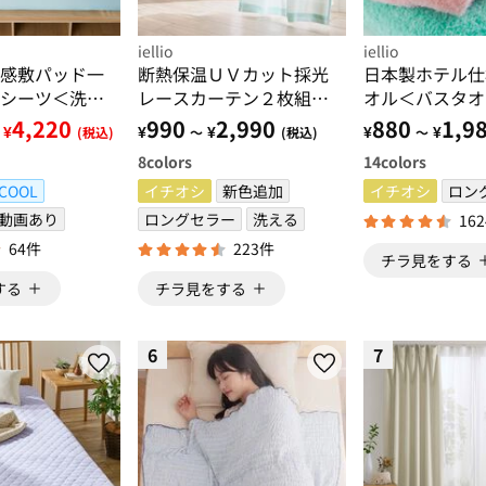
iellio
iellio
感敷パッド一
断熱保温ＵＶカット採光
日本製ホテル仕
シーツ＜洗え
レースカーテン２枚組＜
オル＜バスタオ
感・抗菌防
夜も見えにくい・透けに
００％・フェイ
4,220
990
2,990
880
1,9
¥
¥
¥
¥
¥
(税込)
～
(税込)
～
家事楽・ボッ
くい・省エネ節電＞
ル・ハンドタオ
8
colors
14
colors
・寝苦しさ対
ルタイプ・吸水
COOL
イチオシ
新色追加
＞
イチオシ
ロン
動画あり
ロングセラー
洗える
16
64件
223件
チラ見をする
する
チラ見をする
6
7