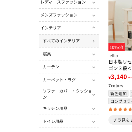
レディースファッション
メンズファッション
インテリア
すべてのインテリア
10%off
寝具
iellio
日本製リセ
カーテン
ゴン３段＜
ン・バスケ
3,140
¥
～
カーペット・ラグ
ー・ラック
7
colors
ス・小物収
ソファーカバー・クッショ
新色追加
ン
ロングセラ
キッチン用品
チラ見を
トイレ用品