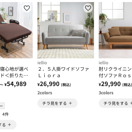
iellio
iellio
寝心地が選べ
２．５人掛ワイドソファ
肘リクライニン
ド＜折りたた
Ｌｉｏｒａ
付ソファＲｏｓ
コンパクトベ
１．５人掛＞
54,989
26,990
29,990
¥
¥
¥
～
(税込)
(税込
り畳みベッド
2
colors
3
colors
ングベッド＞
チラ見をする
チラ見をする
ー
4件
する