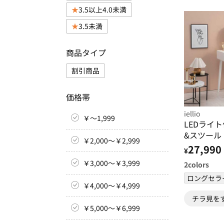
3.5以上4.0未満
3.5未満
商品タイプ
割引商品
価格帯
iellio
￥～1,999
LEDライ
&スツール
￥2,000～￥2,999
27,990
¥
￥3,000～￥3,999
2
colors
ロングセラ
￥4,000～￥4,999
チラ見を
￥5,000～￥6,999